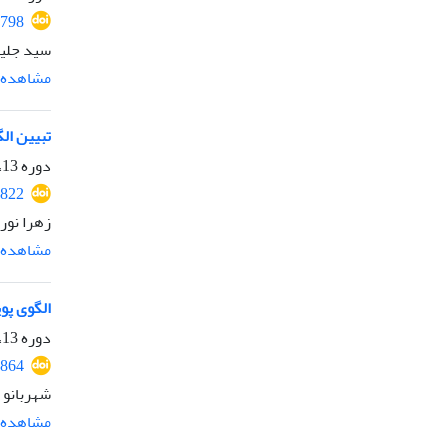
1798
سید جلیل
مشاهده م
تبیین الگ
دوره 13، شماره 29، تابستان 1404، صفحه
1822
زهرا نور
مشاهده م
الگوی پو
دوره 13، شماره 30، پاییز 1404، صفحه
1864
شهربانو
مشاهده م