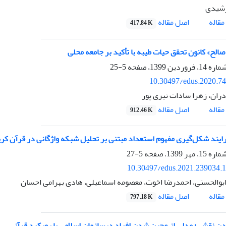
شیدی
اصل مقاله
قاله
417.84 K
الح» کانون تحقق حیات طیبه با تأکید بر جامعه محلی
5-25
10.30497/edus.2020.7
دران، زهرا سادات نیری پور
اصل مقاله
قاله
912.46 K
رایند شکل‌گیری مفهوم استعداد مبتنی بر تحلیل شبکه واژگانی در قرآن کر
5-27
10.30497/edus.2021.239034.
بوالحسنی، احمدرضا اخوت، معصومه اسماعیلی، هادی بهرامی احسان
اصل مقاله
قاله
797.18 K
 نقشی؛ مدلی از عجین شدن افراد درسازمان اسلامی با رویکرد قرآنی