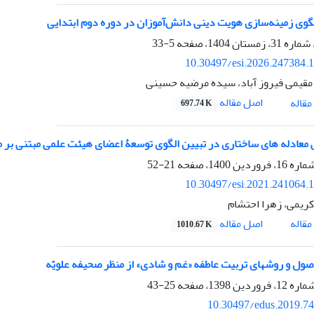
گوی زمینه‌سازی هویت دینی دانش‌آموزان در دوره‌ دوم ابتدایی
5-33
10.30497/esi.2026.247384.
قیمی فیروز آباد، سیده مرضیه حسینی
اصل مقاله
قاله
697.74 K
 معادله های ساختاری در تبیین الگوی توسعۀ اعضای هیئت علمی مبتنی ‏بر م
21-52
10.30497/esi.2021.241064.
کریمی، زهرا احتشام
اصل مقاله
قاله
1010.67 K
صول و روشهای تربیت عاطفه «غم و شادی» از منظر صحیفه علویّه
25-43
10.30497/edus.2019.7