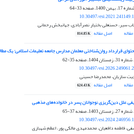
33-64
10.30497/esi.2021.241149.
باب سیر، حسنعلی بختیار نصرآبادی، جهانبخش رحمانی
اصل مقاله
قاله
814.85 K
حتوای قرارداد روان‌شناختی معلمان مدارس جامعه تعلیمات اسلامی: یک مطال
35-62
10.30497/esi.2026.249061.
یت سازیان، محمدرضا حسینی
اصل مقاله
قاله
624.43 K
یفی علل دین‌گریزی نوجوانان پسر در خانواده‌های مذهبی
37-65
10.30497/esi.2024.246956.
فی، فاطمه دافعیان، محمدمهدی مالکی پور، اعظم شهبازی