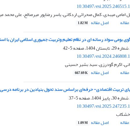
10.30497/esi.2025.246515.
 امامی میبدی، کمال صحرائی اردکانی، یاسر رضاپور میرصالح، علی محمد می
اصل مقاله
قاله
1.82 M
وی بومی سواد رسانه ای در نظام تعلیم ‏وتربیت جمهوری اسلامی ایران با استفا
5-42
10.30497/esi.2024.246808.
انی، اکرم گودرزی، سید بشیر حسینی
اصل مقاله
قاله
667.69 K
یای تربیت اقتصادی- حرفه‌ای براساس سند تحول بنیادین در برنامه درسی 
5-37
10.30497/esi.2025.247235.
 خشکاب
اصل مقاله
قاله
1.09 M