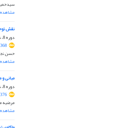
سیدحمیدر
مشاهده م
نقش توحی
دوره 8، شماره 14، فروردین 1399، صفحه
5368
حسن نجف
مشاهده م
مبانی و م
دوره 8، شماره 15، مهر 1399، صفحه
1376
مرضیه 
مشاهده م
واکاوی تربیت زیست‎محیط