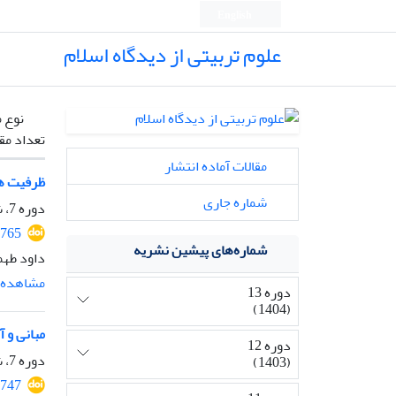
English
علوم تربیتی از دیدگاه اسلام
نوع م
تعداد مق
مقالات آماده انتشار
ظرفیت ها
شماره جاری
دوره 7، شماره 12، فروردین 1398، صفحه
4765
شماره‌های پیشین نشریه
داود طهم
مشاهده م
دوره 13
(1404)
مبانی و آ
دوره 12
دوره 7، شماره 13، اسفند 1398، صفحه
(1403)
4747