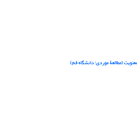
عنویت (مطالعۀ موردی: دانشگاه قم)