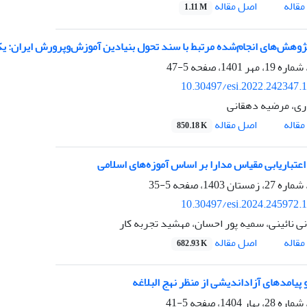
اصل مقاله
قاله
1.11 M
وهش‌های انجام‌شده مرتبط با سند تحول بنیادین آموزش‌وپرورش ایران: یک
5-47
10.30497/esi.2022.242347.
یاری، مرضیه دهقانی
اصل مقاله
قاله
850.18 K
اعتباریابی مقیاس مدارا بر اساس آموزه‌های اسلامی
5-35
10.30497/esi.2024.245972.
نی نائینی، سمیه پور احسان، مهشید تجربه کار
اصل مقاله
قاله
682.93 K
 پیامدهای آزاداندیشی از منظر نهج البلاغه
5-41