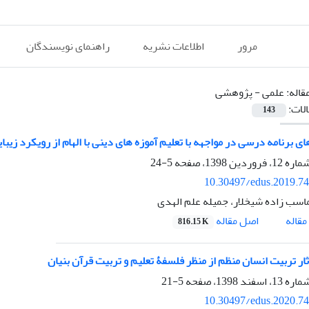
مرور
اطلاعات نشریه
راهنمای نویسندگان
قاله:
علمی - پژوهشی
الات:
143
ی برنامه درسی در مواجهه با تعلیم آموزه های دینی با الهام از رویکرد زیب
5-24
10.30497/edus.2019.7
اسب زاده شیخلار، جمیله علم الهدی
اصل مقاله
قاله
816.15 K
ثار تربیت انسان منظم از منظر فلسفۀ تعلیم و تربیت قرآن بنیان
5-21
10.30497/edus.2020.7