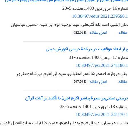
5-20
10.30497/edus.2021.239590.
ان اللهی، اسدالله گنجعلی، عبدالرحیم نوه ابراهیم، حسین عباسیان
اصل مقاله
قاله
522.06 K
ی از ابعاد موقعیت در برنامۀ درسی آموزش دینی
5-31
10.30497/esi.2021.241180.
فی دروازه، احمدرضا نصراصفهانی، سید ابراهیم میرشاه جعفری
اصل مقاله
قاله
767.76 K
بیتی مبتنی‌بر سیرۀ پیامبر اکرم (ص) با تأکید بر آیات قرآن
5-38
10.30497/esi.2021.241170.
ان‌زاده پسیان، عبدالرحیم نوه ابراهیم، حمیدرضا آراسته، ابوالفضل خوش