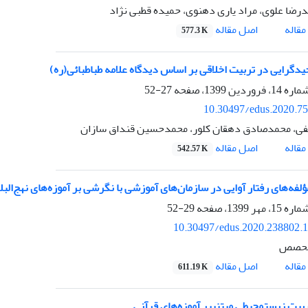
ضا علوی، مراد یاری دهنوی، حمیده قطبی نژاد
اصل مقاله
قاله
577.3 K
دگرایی در تربیت اخلاقی بر اساس دیدگاه علامه طباطبائی(ره)
27-52
10.30497/edus.2020.7
ی، محمدصادق دهقان کلور، محمدحسین قنداق سازان
اصل مقاله
قاله
542.57 K
ؤلفه‌های رفتار آوایی در سازمان‌های آموزشی با نگرشی بر آموزه‌های نهج‌البل
29-52
10.30497/edus.2020.238802.
محصص
اصل مقاله
قاله
611.19 K
ی مبتنی‏بر آموزه‌های قرآنی