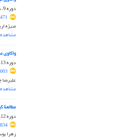
دوره 9، شماره 17، بهمن 1400، صفحه
1471
منیژه ار
مشاهده م
واکاوی م
دوره 13، شماره 31، زمستان 1404، صفحه
2003
علیرضا چ
مشاهده م
مطالعۀ ک
دوره 12، شماره 27، زمستان 1403، صفحه
1834
زهرا یوس