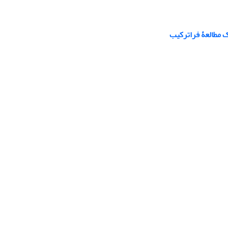
 مطالعۀ فراترکیب