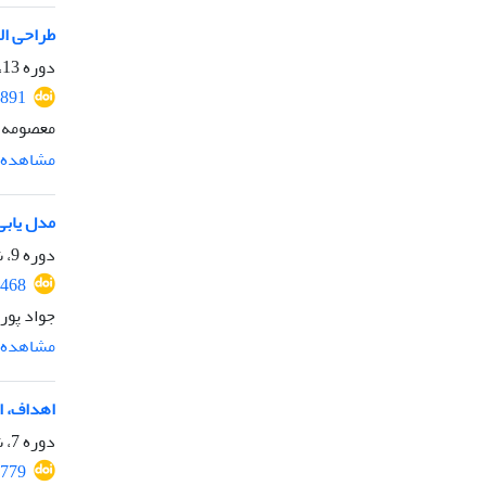
طراحی ال
دوره 13، شماره 31، زمستان 1404، صفحه
1891
معصومه م
مشاهده م
مدل یابی
دوره 9، شماره 16، فروردین 1400، صفحه
1468
جواد پور
مشاهده م
اهداف، ا
دوره 7، شماره 12، فروردین 1398، صفحه
4779